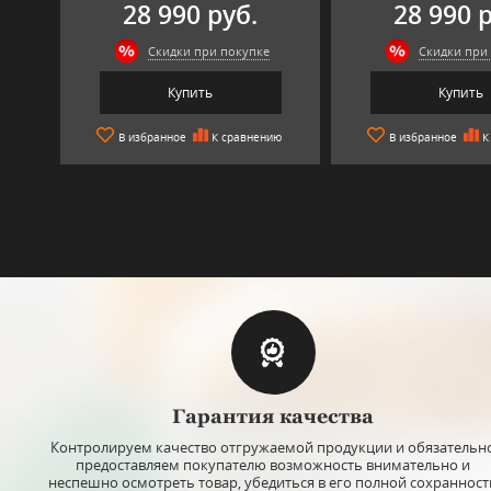
28 990 руб.
28 990 
Скидки при покупке
Скидки при
Купить
Купить
В избранное
К сравнению
В избранное
К
Арт: ИПХ070
Арт: ИПХ10
Гарантия качества
Набор стаканов для виски "Glacier"
Стакан для воды "N
отводка платина, Bohemia Jihlava
Bohemia Jih
Контролируем качество отгружаемой продукции и обязательн
предоставляем покупателю возможность внимательно и
Объём стакана: 350 мл.
Объём: 430 мл.
неспешно осмотреть товар, убедиться в его полной сохранност