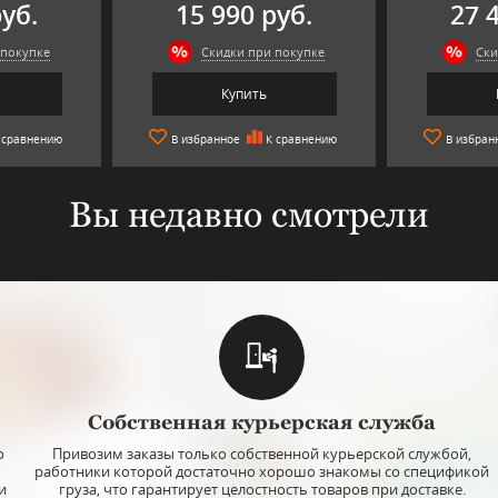
руб.
15 990 руб.
27 
 покупке
Скидки при покупке
Ски
Купить
 сравнению
В избранное
К сравнению
В избран
Вы недавно смотрели
top
5
Арт: ИПС024
Ар
Собственная курьерская служба
icolette",
Ваза 35 см "Lisboa" золотые/
Ваза "Bamboo
lava
черные кольца, Bohemia Jihlava
о
Привозим заказы только собственной курьерской службой,
работники которой достаточно хорошо знакомы со спецификой
Высота вазы: 35 см.
Высота: 30 см.
и
груза, что гарантирует целостность товаров при доставке.