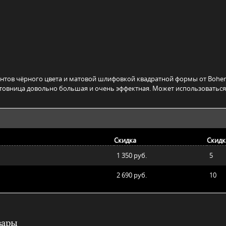
ементов чёрного цвета и матовой шлифовкой квадратной формы от Bohem
ктовница довольно большая и очень эффектная. Может использоваться
Скидка
Скидк
1 350 руб.
5
2 690 руб.
10
вары