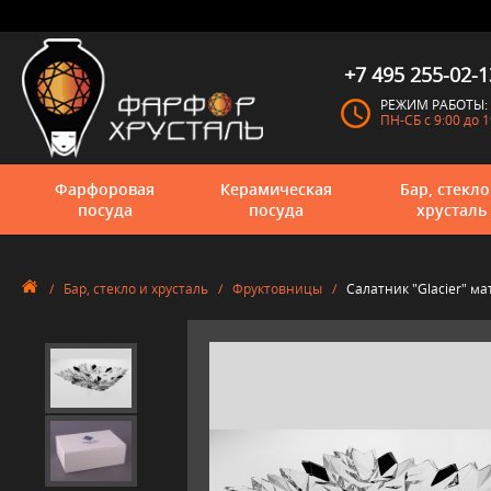
+7 495 255-02-1
РЕЖИМ РАБОТЫ:
ПН-СБ с 9:00 до 1
Фарфоровая
Керамическая
Бар, стекло
посуда
посуда
хрусталь
/
Бар, стекло и хрусталь
/
Фруктовницы
/
Салатник "Glacier" ма