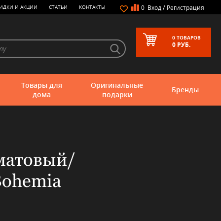
/
ИДКИ И АКЦИИ
СТАТЬИ
КОНТАКТЫ
0
Вход
Регистрация
0
ТОВАРОВ
0
РУБ.
Товары для
Оригинальные
Бренды
дома
подарки
 матовый/
Bohemia