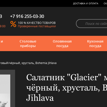
ДОСТАВКА И ОПЛАТА
СК
3
+7 916 255-03-30
100 % КАЧЕСТВО ТОВАРОВ
9:00
Проверенные поставщики
 и
Столовые
Оловянная
Кухонная
приборы
посуда
посуда
товый/чёрный, хрусталь, Bohemia Jihlava
Салатник "Glacier"
чёрный, хрусталь, 
Jihlava