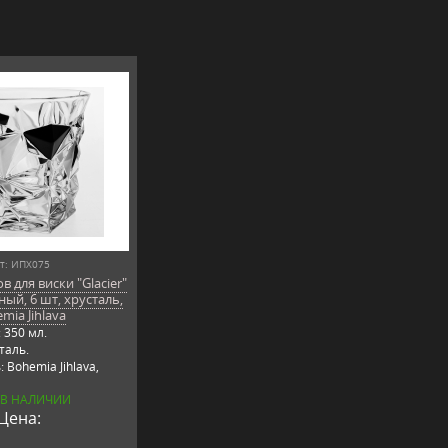
т: ИПХ075
 для виски "Glacier"
ый, 6 шт, хрусталь,
mia Jihlava
 350 мл.
таль.
 Bohemia Jihlava,
 В НАЛИЧИИ
Цена: