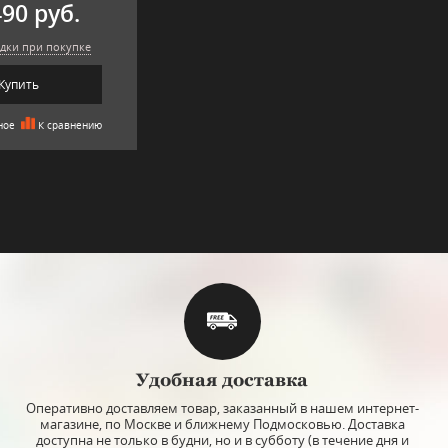
490 руб.
дки при покупке
Купить
ное
К сравнению
top
т: ИПС007
Арт: ИПХ075
Удобная доставка
" цветная, Bohemia
Набор стаканов для виски "Glacier"
Ваза 
Jihlava
матовый/чёрный, 6 шт, хрусталь,
пла
Оперативно доставляем товар, заказанный в нашем интернет-
Bohemia Jihlava
магазине, по Москве и ближнему Подмосковью. Доставка
Объём стакана: 350 мл.
Высота 
доступна не только в будни, но и в субботу (в течение дня и