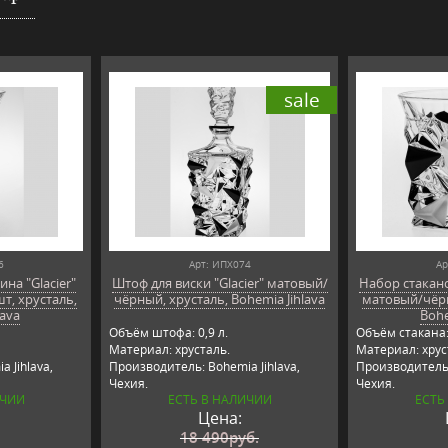
sale
6
Арт: ИПХ074
Ар
на "Glacier"
Штоф для виски "Glacier" матовый/
Набор стаканов
т, хрусталь,
чёрный, хрусталь, Bohemia Jihlava
матовый/чёрн
lava
Bohe
Объём штофа: 0,9 л.
Объём стакана:
Материал: хрусталь.
Материал: хрус
 Jihlava,
Производитель: Bohemia Jihlava,
Производитель:
Чехия.
Чехия.
ИЧИИ
ЕСТЬ В НАЛИЧИИ
ЕСТЬ
Цена:
18 490
руб.