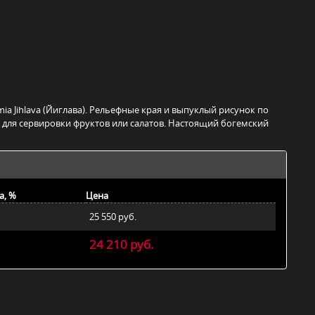
ia Jihlava (Йиглава). Рельефные края и выпуклый рисунок по
 для сервировки фруктов или салатов. Настоящий богемский
а, %
Цена
25 550 руб.
24 210 руб.